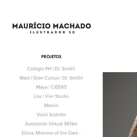
PROJETOS
Colégio PH | Dr. Smith!
Maia | Gran Cursos | Dr. Smith!
Maya | CIEERS
Liss | Vier Studio
Marvin
Vovô Scatolin
Assistente Virtual SKNet
Elvira, Mistress of the Dark -