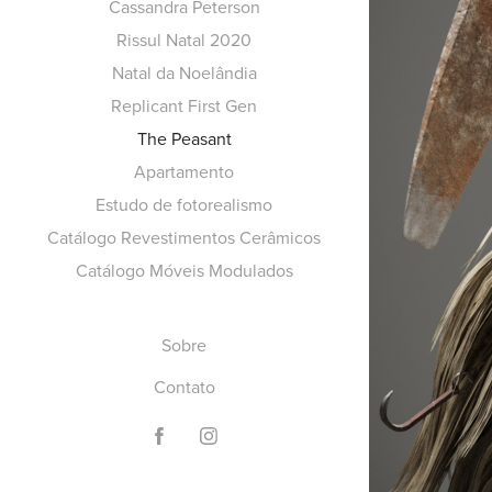
Cassandra Peterson
Rissul Natal 2020
Natal da Noelândia
Replicant First Gen
The Peasant
Apartamento
Estudo de fotorealismo
Catálogo Revestimentos Cerâmicos
Catálogo Móveis Modulados
Sobre
Contato